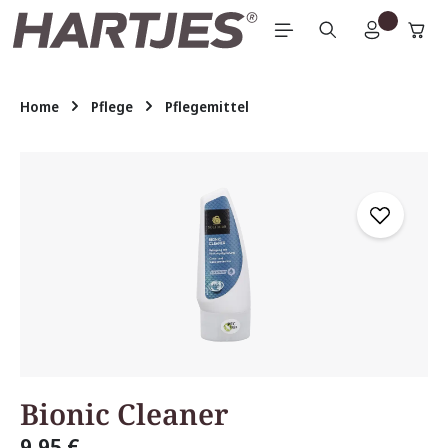
Zum Hauptinhalt springen
Home
Pflege
Pflegemittel
Bildergalerie überspringen
Bionic Cleaner
9,95 €