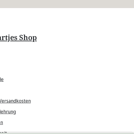
rtjes Shop
le
 Versandkosten
lehrung
en
heit