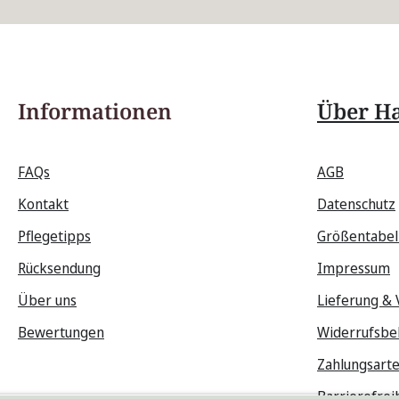
Die mit einem Stern (*) markierten Felder sind Pflichtfelder.
Informationen
Über Ha
FAQs
AGB
Kontakt
Datenschutz
Pflegetipps
Größentabel
Rücksendung
Impressum
Über uns
Lieferung &
Bewertungen
Widerrufsbe
Zahlungsart
Barrierefrei