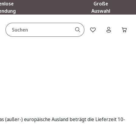
enlose
Große
endung
Auswahl
Du hast 0 Produkte a
as (außer-) europäische Ausland beträgt die Lieferzeit 10-