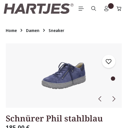
Zum Hauptinhalt springen
Home
Damen
Sneaker
Bildergalerie überspringen
Schnürer Phil stahlblau
185,00 €