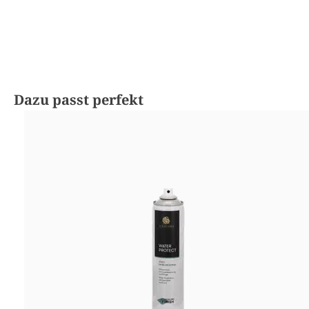
Produktgalerie überspringen
Dazu passt perfekt