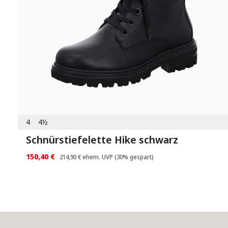
4
4½
Schnürstiefelette Hike schwarz
150,40 €
214,90 €
ehem. UVP
(30% gespart)