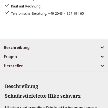
Kauf auf Rechnung
Telefonische Beratung: +49 2043 – 957 191 65
Beschreibung
Fragen
Hersteller
Beschreibung
Produktinformationen
Schnürstiefelette Hike schwarz
Lässige und trendige Stiefelette im angesagten