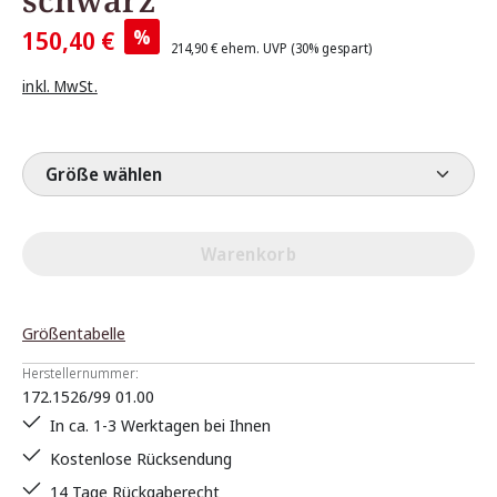
%
150,40 €
214,90 €
ehem. UVP
(30% gespart)
inkl. MwSt.
Größe wählen
Warenkorb
Größentabelle
Herstellernummer:
172.1526/99 01.00
In ca. 1-3 Werktagen bei Ihnen
Kostenlose Rücksendung
14 Tage Rückgaberecht