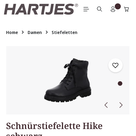
Zum Hauptinhalt springen
Home
Damen
Stiefeletten
Bildergalerie überspringen
Schnürstiefelette Hike
schwarz