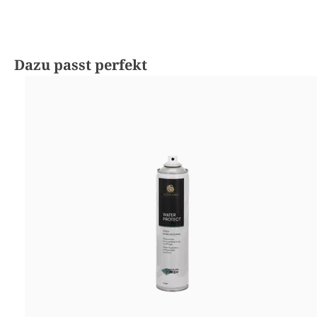
Produktgalerie überspringen
Dazu passt perfekt