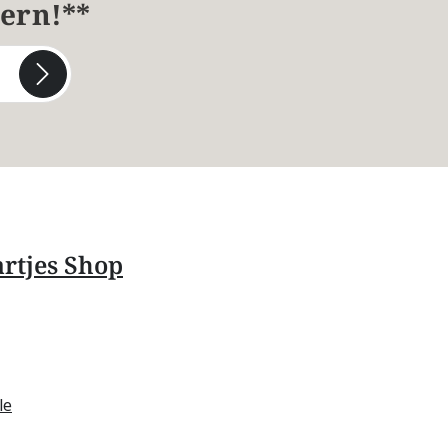
hern!**
rtjes Shop
le