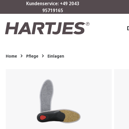
Kundenservice: +49 2043
m Hauptinhalt springen
Zur Suche springen
Zur Hauptnavigation springen
95719165
Home
Pflege
Einlagen
Bildergalerie überspringen