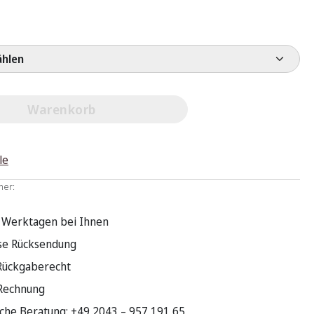
e wählen
Warenkorb
le
mer:
3 Werktagen bei Ihnen
se Rücksendung
Rückgaberecht
 Rechnung
sche Beratung: +49 2043 – 957 191 65