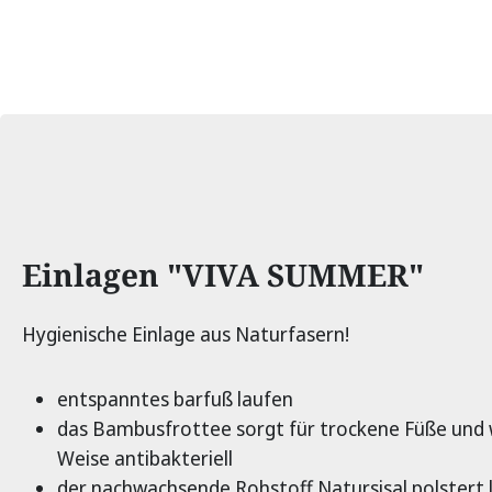
Produktinformationen
Einlagen "VIVA SUMMER"
Hygienische Einlage aus Naturfasern!
entspanntes barfuß laufen
das Bambusfrottee sorgt für trockene Füße und w
Weise antibakteriell
der nachwachsende Rohstoff Natursisal polstert l