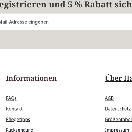
registrieren und 5 % Rabatt sic
resse*
Die mit einem Stern (*) markierten Felder sind Pflichtfelder.
Informationen
Über Ha
FAQs
AGB
Kontakt
Datenschutz
Pflegetipps
Größentabel
Rücksendung
Impressum