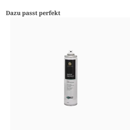
Produktgalerie überspringen
Dazu passt perfekt