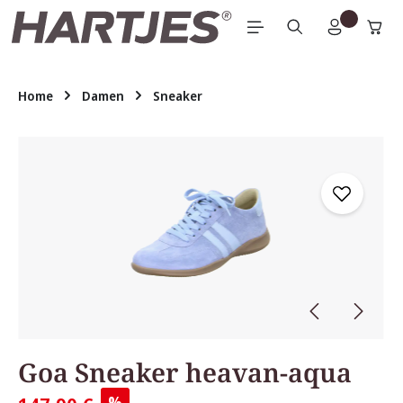
Zum Hauptinhalt springen
Home
Damen
Sneaker
Bildergalerie überspringen
Goa Sneaker heavan-aqua
%