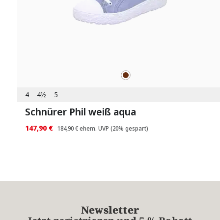
braun
Farben
4
4½
5
Schnürer Phil weiß aqua
147,90 €
184,90 €
ehem. UVP
(20% gespart)
Newsletter