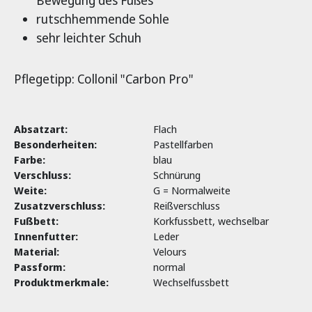
Bewegung des Fußes
rutschhemmende Sohle
sehr leichter Schuh
Pflegetipp: Collonil "Carbon Pro"
Absatzart:
Flach
Besonderheiten:
Pastellfarben
Farbe:
blau
Verschluss:
Schnürung
Weite:
G = Normalweite
Zusatzverschluss:
Reißverschluss
Fußbett:
Korkfussbett, wechselbar
Innenfutter:
Leder
Material:
Velours
Passform:
normal
Produktmerkmale:
Wechselfussbett