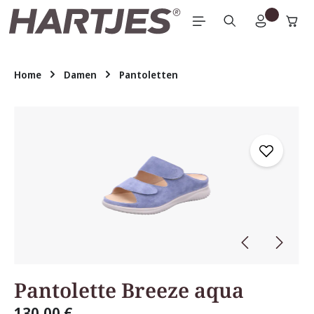
Zum Hauptinhalt springen
Home
Damen
Pantoletten
Bildergalerie überspringen
Pantolette Breeze aqua
130,00 €