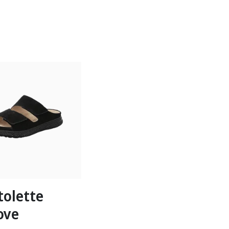
braun
n Größen verfügbar
tolette
ove