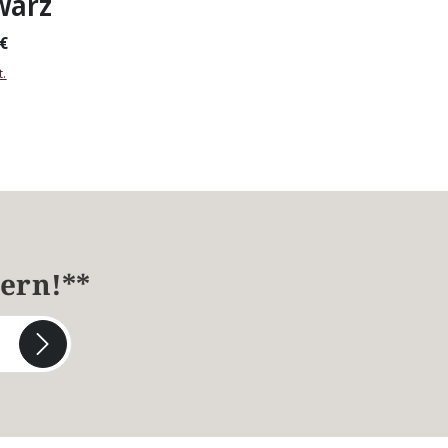
warz
 €
t.
hern!**