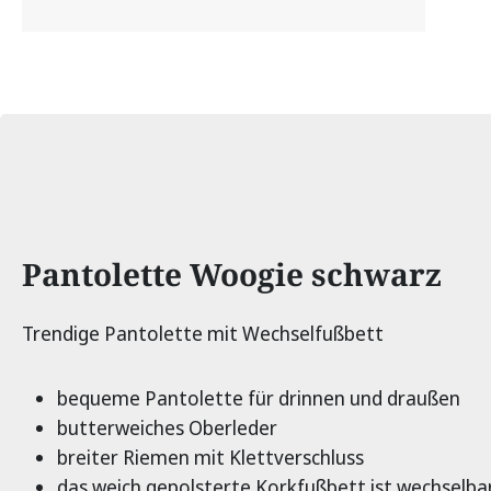
Produktinformationen
Pantolette Woogie schwarz
Trendige Pantolette mit Wechselfußbett
bequeme Pantolette für drinnen und draußen
butterweiches Oberleder
breiter Riemen mit Klettverschluss
das weich gepolsterte Korkfußbett ist wechselba