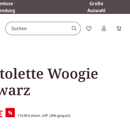
enlose
Große
endung
Auswahl
Du hast 0 Produkte a
tolette Woogie
warz
€
%
119,90 €
ehem. UVP
(20% gespart)