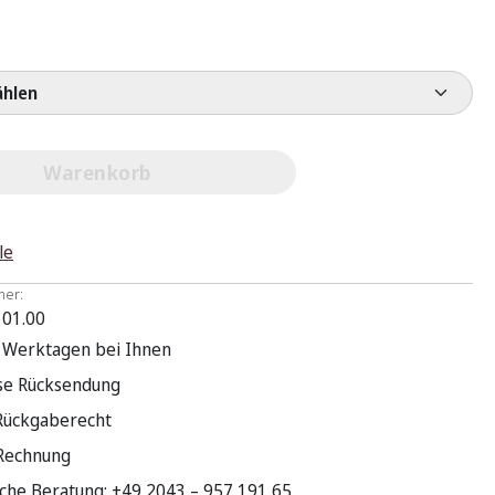
e wählen
Warenkorb
le
mer:
 01.00
3 Werktagen bei Ihnen
se Rücksendung
Rückgaberecht
 Rechnung
sche Beratung: +49 2043 – 957 191 65