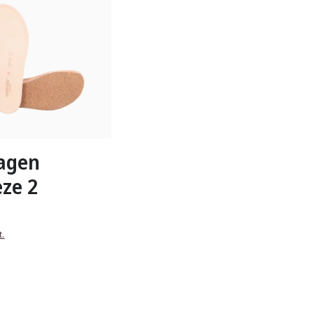
n Größen verfügbar
lagen
eze 2
t.