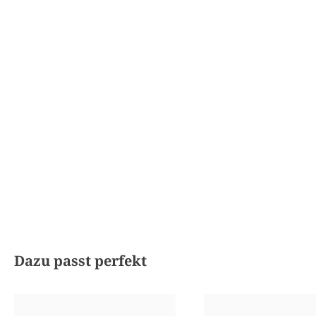
Produktgalerie überspringen
Dazu passt perfekt