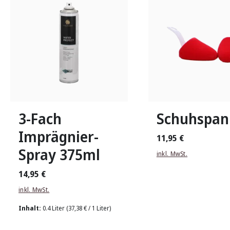
1
2
3
3-Fach
Schuhspan
Imprägnier-
11,95 €
Spray 375ml
inkl. MwSt.
14,95 €
inkl. MwSt.
Inhalt:
0.4 Liter
(37,38 € / 1 Liter)