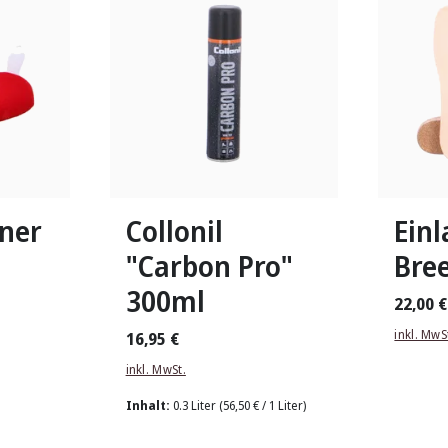
In viele
ner
Collonil
Ein
"Carbon Pro"
Bre
300ml
22,00 €
inkl. MwS
16,95 €
inkl. MwSt.
Inhalt:
0.3 Liter
(56,50 € / 1 Liter)