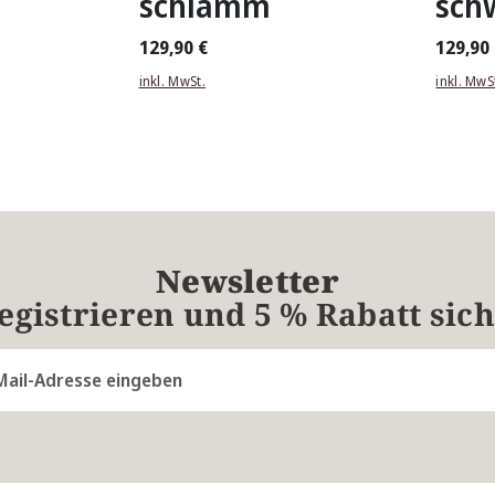
schlamm
sch
129,90 €
129,90
inkl. MwSt.
inkl. MwS
Newsletter
registrieren und 5 % Rabatt sic
resse*
Die mit einem Stern (*) markierten Felder sind Pflichtfelder.