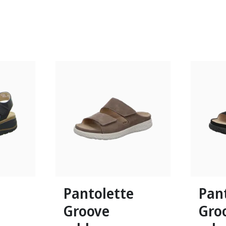
schwarz
Farben
Farben
37
40
In viele
Pantolette
Pan
Groove
Gro