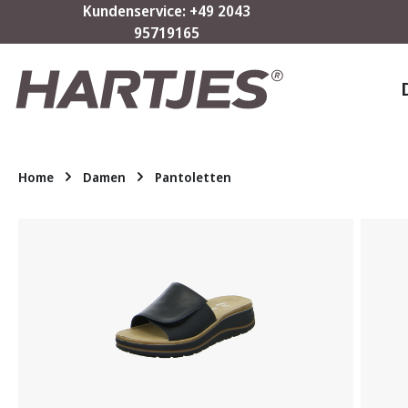
Kundenservice: +49 2043
m Hauptinhalt springen
Zur Suche springen
Zur Hauptnavigation springen
95719165
Home
Damen
Pantoletten
Bildergalerie überspringen