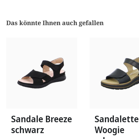
Produktgalerie überspringen
Das könnte Ihnen auch gefallen
beige
blau
weiß
Farben
Farben
In vielen Größen verfügbar
41
42
43
Sandale Breeze
Sandalette
schwarz
Woogie