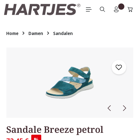
Zum Hauptinhalt springen
Home
Damen
Sandalen
Bildergalerie überspringen
Sandale Breeze petrol
%