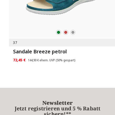
grün
rot
grau
Farben
37
Sandale Breeze petrol
72,45 €
144,90 €
ehem. UVP
(50% gespart)
Newsletter
Jetzt registrieren und 5 % Rabatt
sichern!**