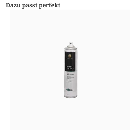
Produktgalerie überspringen
Dazu passt perfekt