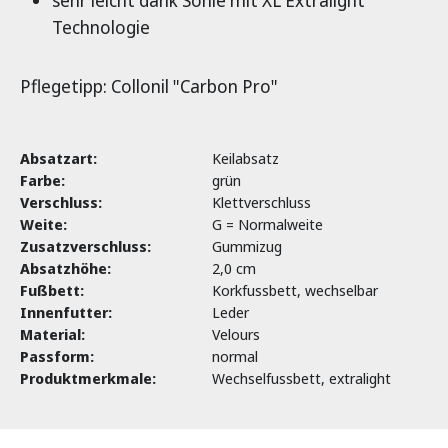
sehr leicht dank Sohle mit XL Extralight
Technologie
Pflegetipp: Collonil "Carbon Pro"
Absatzart:
Keilabsatz
Farbe:
grün
Verschluss:
Klettverschluss
Weite:
G = Normalweite
Zusatzverschluss:
Gummizug
Absatzhöhe:
2,0 cm
Fußbett:
Korkfussbett, wechselbar
Innenfutter:
Leder
Material:
Velours
Passform:
normal
Produktmerkmale:
Wechselfussbett, extralight