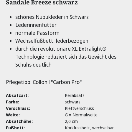
Produktinformationen
Sandale Breeze schwarz
schönes Nubukleder in Schwarz
Lederinnenfutter
normale Passform
Wechselfußbett, lederbezogen
durch die revolutionäre XL Extralight®
Technologie reduziert sich das Gewicht des
Schuhs deutlich
Pflegetipp: Collonil "Carbon Pro"
Absatzart:
Keilabsatz
Farbe:
schwarz
Verschluss:
Klettverschluss
Weite:
G = Normalweite
Absatzhöhe:
2,0 cm
Fußbett:
Korkfussbett, wechselbar