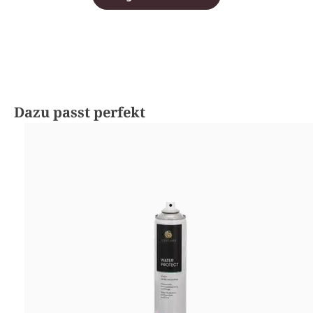
Produktgalerie überspringen
Dazu passt perfekt