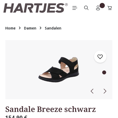
Zum Hauptinhalt springen
Home
Damen
Sandalen
Bildergalerie überspringen
Sandale Breeze schwarz
154,90 €