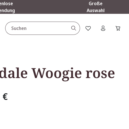
enlose
Große
endung
Auswahl
Du hast 0 Produkte a
dale Woogie rose
 €