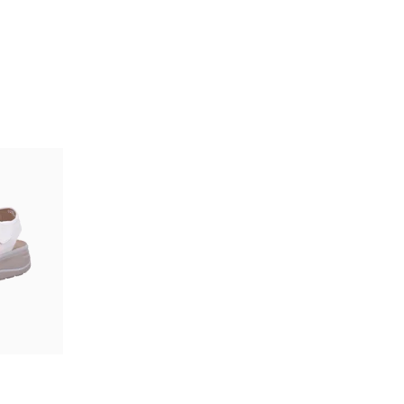
rz
gbar