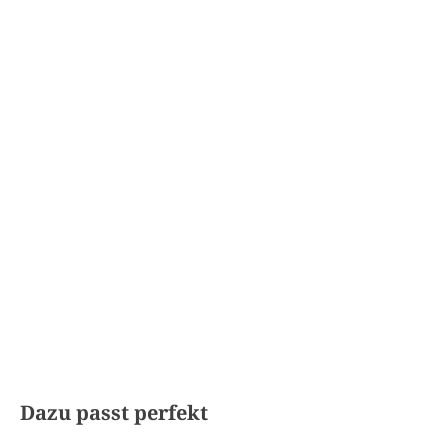
Produktgalerie überspringen
Dazu passt perfekt