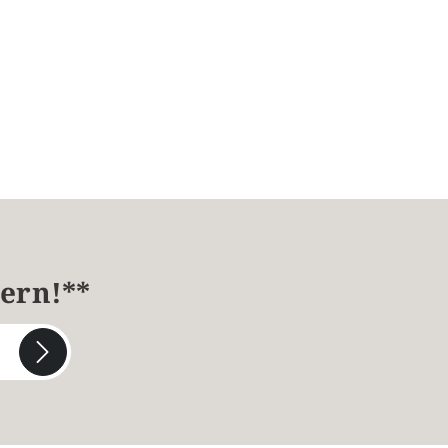
hern!**