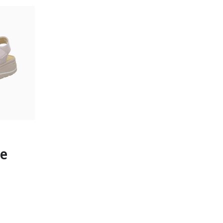
un
gbar
se