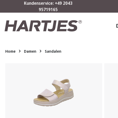
Kundenservice: +49 2043
m Hauptinhalt springen
Zur Suche springen
Zur Hauptnavigation springen
95719165
Home
Damen
Sandalen
Bildergalerie überspringen