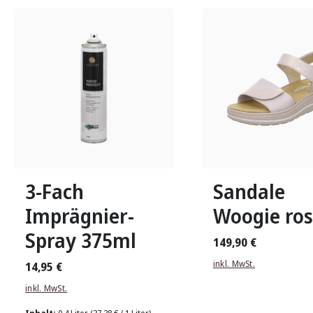
silber
bra
Farben
In vielen Größen verfü
3-Fach
Sandale
Imprägnier-
Woogie ro
Spray 375ml
149,90 €
inkl. MwSt.
14,95 €
inkl. MwSt.