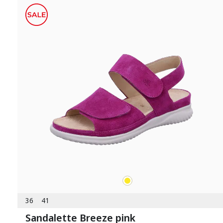
gelb
Farben
36
41
Sandalette Breeze pink