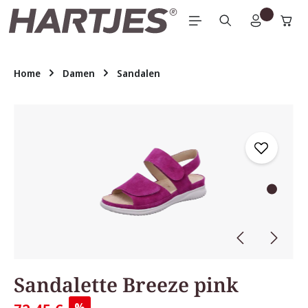
Zum Hauptinhalt springen
Home
Damen
Sandalen
Bildergalerie überspringen
Sandalette Breeze pink
%