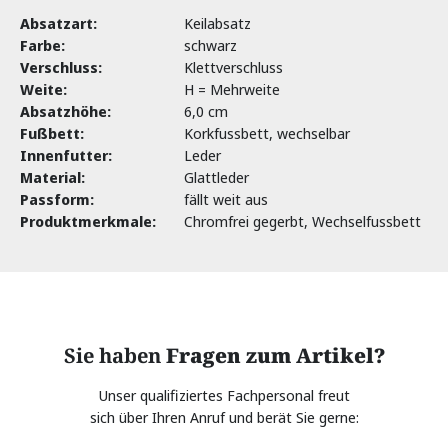
Absatzart:
Keilabsatz
Farbe:
schwarz
Verschluss:
Klettverschluss
Weite:
H = Mehrweite
Absatzhöhe:
6,0 cm
Fußbett:
Korkfussbett, wechselbar
Innenfutter:
Leder
Material:
Glattleder
Passform:
fällt weit aus
Produktmerkmale:
Chromfrei gegerbt, Wechselfussbett
Sie haben
Fragen zum Artikel?
Unser qualifiziertes Fachpersonal freut
sich über Ihren Anruf und berät Sie gerne: