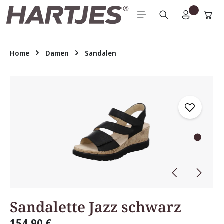
Zum Hauptinhalt springen
Home
Damen
Sandalen
Bildergalerie überspringen
Sandalette Jazz schwarz
154,90 €