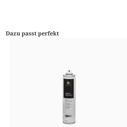
Produktgalerie überspringen
Dazu passt perfekt