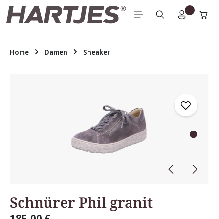
Zum Hauptinhalt springen
Home
Damen
Sneaker
Bildergalerie überspringen
Schnürer Phil granit
185,00 €