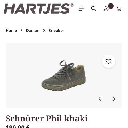
Zum Hauptinhalt springen
Home
Damen
Sneaker
Bildergalerie überspringen
Schnürer Phil khaki
190,00 €