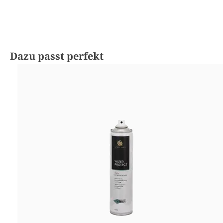
Produktgalerie überspringen
Dazu passt perfekt