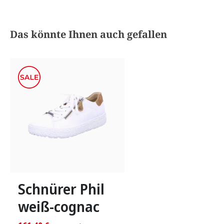
Produktgalerie überspringen
Das könnte Ihnen auch gefallen
In vielen Größen verfügbar
Schnürer Phil
weiß-cognac