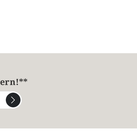
hern!**