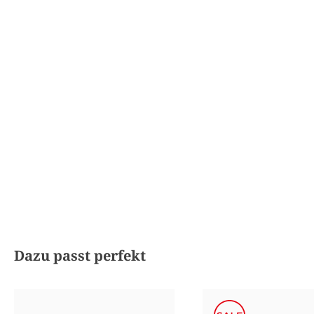
Produktgalerie überspringen
Dazu passt perfekt