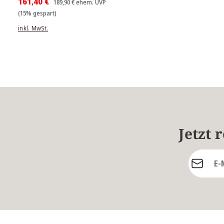
161,40 €
189,90 €
ehem. UVP
(15% gespart)
inkl. MwSt.
Jetzt 
E-Mail-Ad