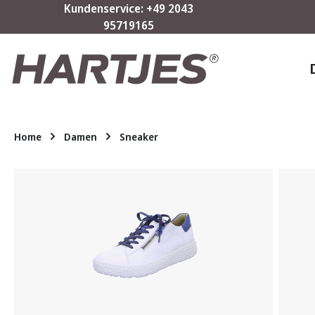
Kundenservice: +49 2043
m Hauptinhalt springen
Zur Suche springen
Zur Hauptnavigation springen
95719165
Home
Damen
Sneaker
Bildergalerie überspringen