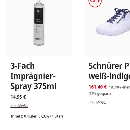
In vielen Größen verfü
3-Fach
Schnürer P
Imprägnier-
weiß-indig
Spray 375ml
161,40 €
189,90 €
ehem
(15% gespart)
14,95 €
inkl. MwSt.
inkl. MwSt.
Inhalt:
0.4 Liter
(37,38 € / 1 Liter)