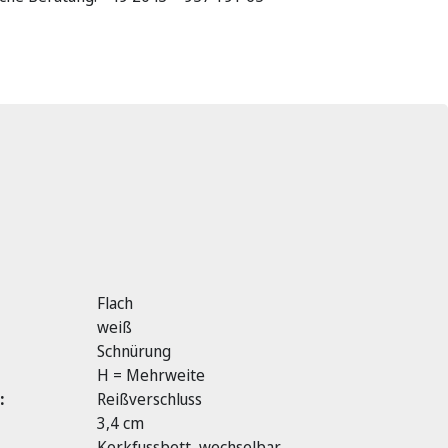
Flach
weiß
Schnürung
H = Mehrweite
:
Reißverschluss
3,4 cm
Korkfussbett, wechselbar