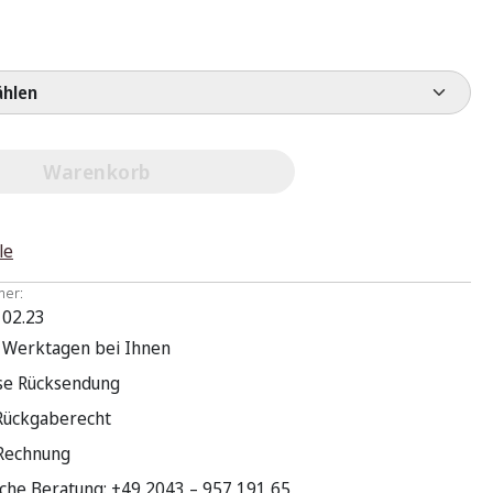
e wählen
Warenkorb
le
mer:
 02.23
3 Werktagen bei Ihnen
se Rücksendung
Rückgaberecht
 Rechnung
sche Beratung: +49 2043 – 957 191 65