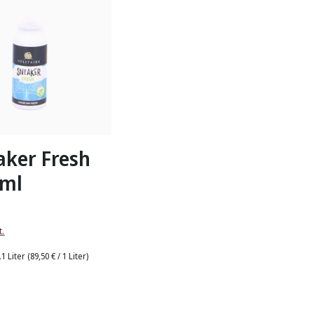
aker Fresh
 ml
t.
.1 Liter
(89,50 € / 1 Liter)