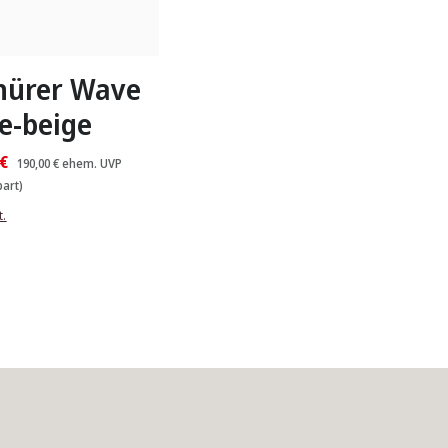
braun
grün
schwarz
blau
n Größen verfügbar
nürer Wave
e-beige
 €
190,00 €
ehem. UVP
art)
t.