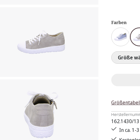
Farben
Größ
Größentabel
Herstellernum
162.1430/13
In ca. 1-