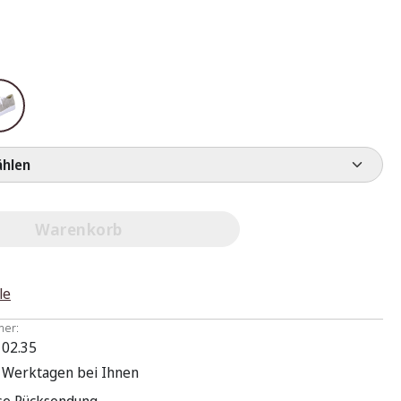
e wählen
Warenkorb
le
mer:
 02.35
3 Werktagen bei Ihnen