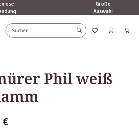
enlose
Große
endung
Auswahl
Du hast 0 Produkte a
nürer Phil weiß
hlamm
 €