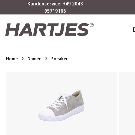
Kundenservice: +49 2043
m Hauptinhalt springen
Zur Suche springen
Zur Hauptnavigation springen
95719165
Home
Damen
Sneaker
Bildergalerie überspringen