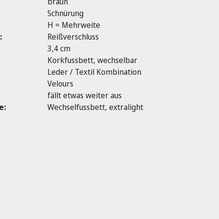
braun
Schnürung
H = Mehrweite
:
Reißverschluss
3,4 cm
Korkfussbett, wechselbar
Leder / Textil Kombination
Velours
fällt etwas weiter aus
e:
Wechselfussbett, extralight