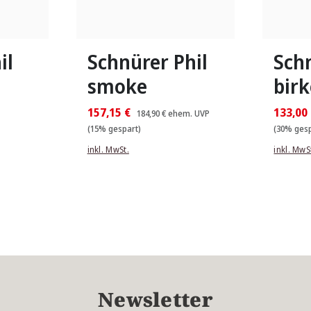
au
Farben
6 Farben
gbar
In vielen Größen verfügbar
In viele
il
Schnürer Phil
Sch
smoke
birk
157,15 €
133,00
184,90 €
ehem. UVP
(15% gespart)
(30% gesp
inkl. MwSt.
inkl. MwS
Newsletter