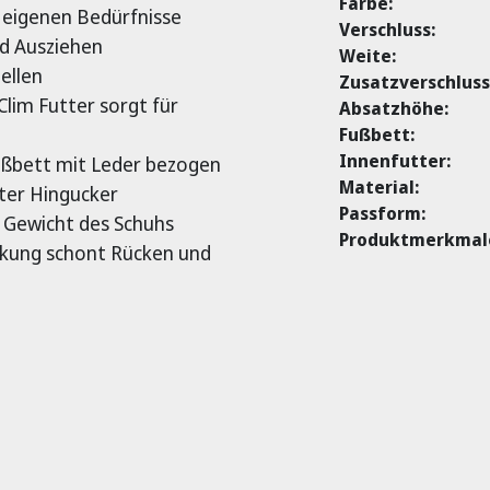
Farbe:
 eigenen Bedürfnisse
Verschluss:
nd Ausziehen
Weite:
ellen
Zusatzverschluss
lim Futter sorgt für
Absatzhöhe:
Fußbett:
Innenfutter:
ßbett mit Leder bezogen
Material:
hter Hingucker
Passform:
s Gewicht des Schuhs
Produktmerkmal
kung schont Rücken und