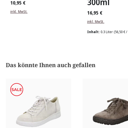
300ml
10,95 €
inkl. MwSt.
16,95 €
inkl. MwSt.
Inhalt:
0.3 Liter
(56,50 € /
Produktgalerie überspringen
Das könnte Ihnen auch gefallen