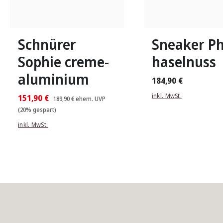
rosa
grün
blau
braun
rosa
gr
Farben
Farben
In vielen Größen verfügbar
In vielen Größen verfü
Schnürer
Sneaker Ph
Sophie creme-
haselnuss
aluminium
184,90 €
inkl. MwSt.
151,90 €
189,90 €
ehem. UVP
(20% gespart)
inkl. MwSt.