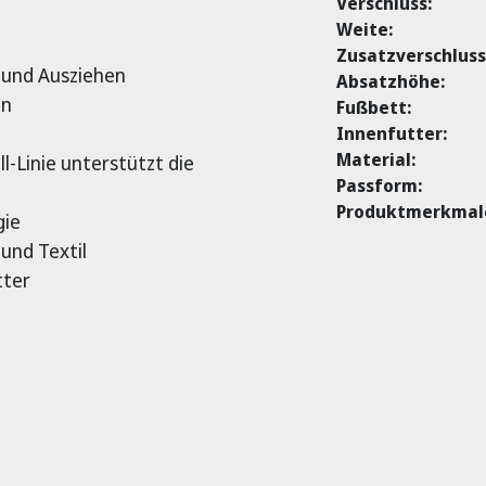
Verschluss:
Weite:
Zusatzverschluss
- und Ausziehen
Absatzhöhe:
en
Fußbett:
Innenfutter:
Material:
ll-Linie unterstützt die
Passform:
Produktmerkmal
gie
und Textil
tter