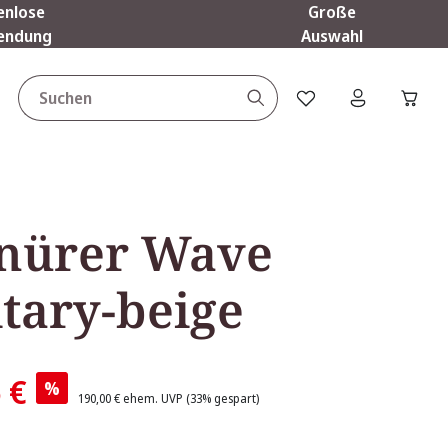
enlose
Große
endung
Auswahl
Du hast 0 Produkte a
nürer Wave
itary-beige
 €
%
190,00 €
ehem. UVP
(33% gespart)