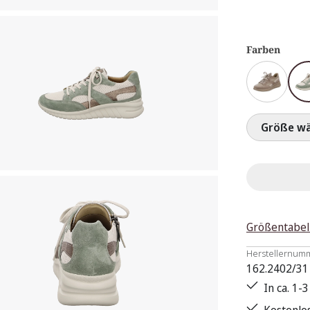
Farben
Größ
Größentabel
Herstellernum
162.2402/31
In ca. 1-