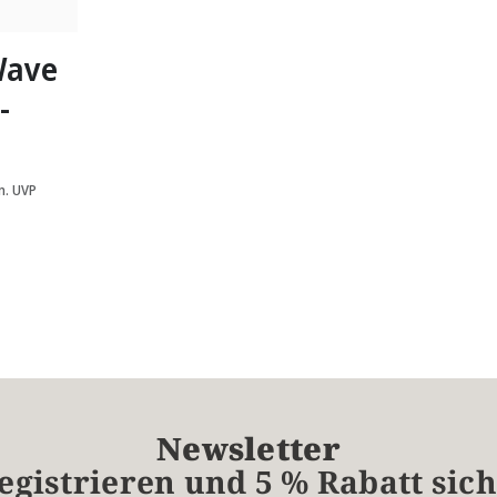
gbar
Wave
-
. UVP
Newsletter
registrieren und 5 % Rabatt sic