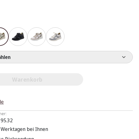
e wählen
Warenkorb
le
mer:
 95.32
3 Werktagen bei Ihnen