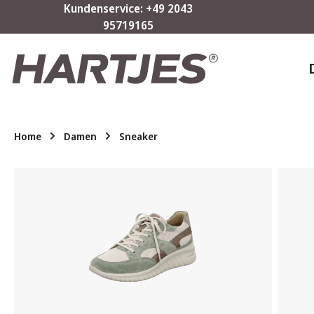
Kundenservice: +49 2043
m Hauptinhalt springen
Zur Suche springen
Zur Hauptnavigation springen
95719165
Home
Damen
Sneaker
Bildergalerie überspringen