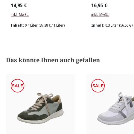
14,95 €
16,95 €
inkl. MwSt.
inkl. MwSt.
Inhalt:
0.4 Liter
(37,38 € / 1 Liter)
Inhalt:
0.3 Liter
(56,50 € /
Produktgalerie überspringen
Das könnte Ihnen auch gefallen
grau
braun
beig
Farben
Farben