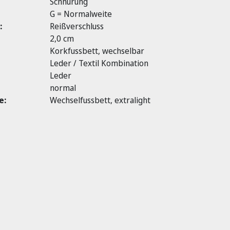
Schnürung
G = Normalweite
:
Reißverschluss
2,0 cm
Korkfussbett, wechselbar
Leder / Textil Kombination
Leder
normal
e:
Wechselfussbett, extralight