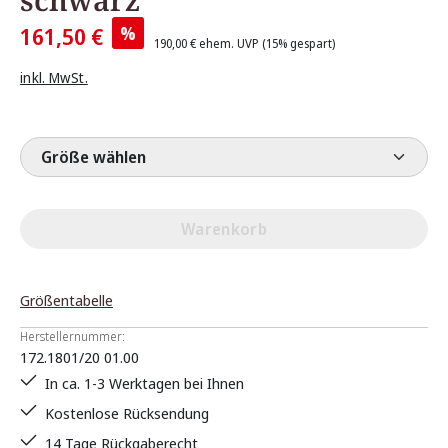
%
161,50 €
190,00 €
ehem. UVP
(15% gespart)
inkl. MwSt.
Größe wählen
Warenkorb
Größentabelle
Herstellernummer:
172.1801/20 01.00
In ca. 1-3 Werktagen bei Ihnen
Kostenlose Rücksendung
14 Tage Rückgaberecht