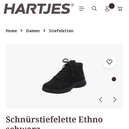
Zum Hauptinhalt springen
Home
Damen
Stiefeletten
Bildergalerie überspringen
Schnürstiefelette Ethno
schwarz