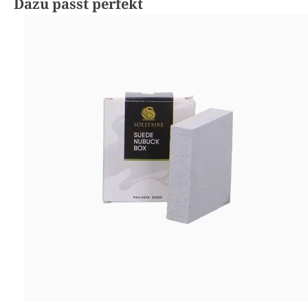
Produktgalerie überspringen
Dazu passt perfekt