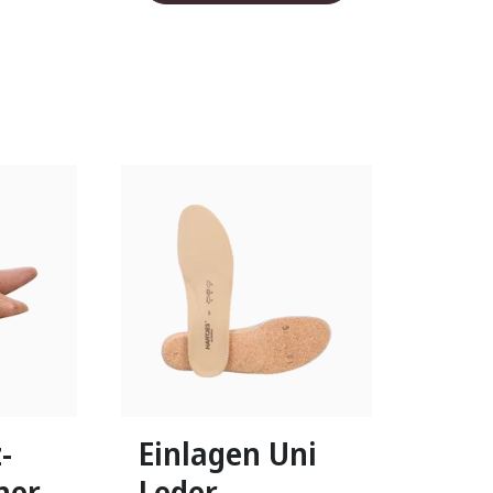
gbar
In vielen Größen verfügbar
-
Einlagen Uni
ner
Leder