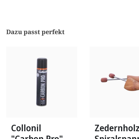
Produktgalerie überspringen
Dazu passt perfekt
In vielen Größen verfü
Collonil
Zedernholz
"Carbon Pro"
Spiralspan