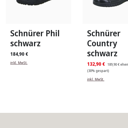
In vielen Größen verfügbar
In vielen Größen verfü
Schnürer Phil
Schnürer
schwarz
Country
schwarz
184,90 €
inkl. MwSt.
132,90 €
189,90 €
ehem
(30% gespart)
inkl. MwSt.