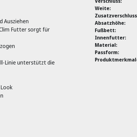
Verschluss:
Weite:
Zusatzverschluss
nd Ausziehen
Absatzhöhe:
lim Futter sorgt für
Fußbett:
Innenfutter:
Material:
ezogen
Passform:
Produktmerkmal
ll-Linie unterstützt die
 Look
en