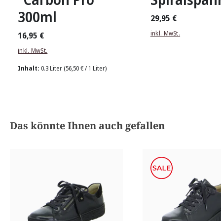
300ml
29,95 €
inkl. MwSt.
16,95 €
inkl. MwSt.
Inhalt:
0.3 Liter
(56,50 € / 1 Liter)
Produktgalerie überspringen
Das könnte Ihnen auch gefallen