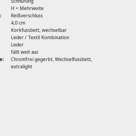
Schnürung
H = Mehrweite
:
Reißverschluss
4,0 cm
Korkfussbett, wechselbar
Leder / Textil Kombination
Leder
fällt weit aus
e:
Chromfrei gegerbt, Wechselfussbett,
extralight