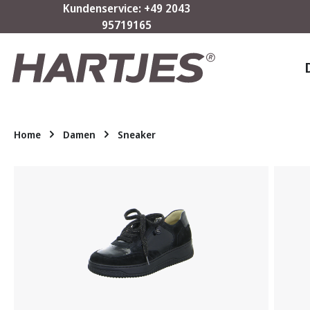
Kundenservice: +49 2043
m Hauptinhalt springen
Zur Suche springen
Zur Hauptnavigation springen
95719165
Home
Damen
Sneaker
Bildergalerie überspringen