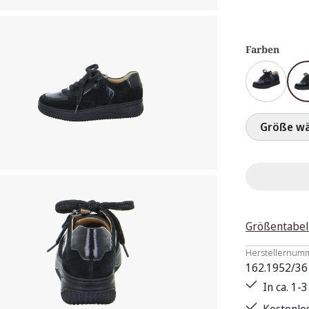
Farben
Größ
Größentabel
Herstellernum
162.1952/36
In ca. 1-