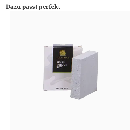
Produktgalerie überspringen
Dazu passt perfekt