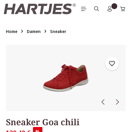
Zum Hauptinhalt springen
Home
Damen
Sneaker
Bildergalerie überspringen
Sneaker Goa chili
%