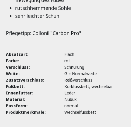
Bewegung des Fußes
rutschhemmende Sohle
sehr leichter Schuh
Pflegetipp: Collonil "Carbon Pro"
Absatzart:
Flach
Farbe:
rot
Verschluss:
Schnürung
Weite:
G = Normalweite
Zusatzverschluss:
Reißverschluss
Fußbett:
Korkfussbett, wechselbar
Innenfutter:
Leder
Material:
Nubuk
Passform:
normal
Produktmerkmale:
Wechselfussbett