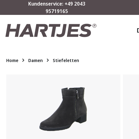
Kundenservice: +49 2043
m Hauptinhalt springen
Zur Suche springen
Zur Hauptnavigation springen
95719165
Home
Damen
Stiefeletten
Bildergalerie überspringen