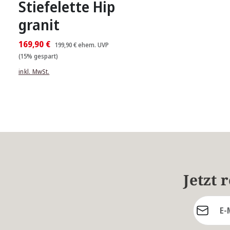
Stiefelette Hip
granit
169,90 €
199,90 €
ehem. UVP
(15% gespart)
inkl. MwSt.
Jetzt 
E-Mail-Ad