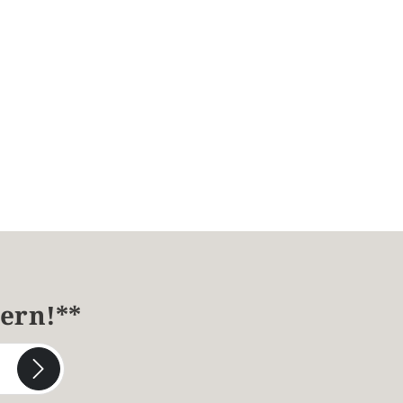
hern!**