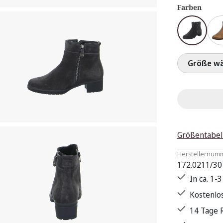
Farben
Größ
Größentabel
Herstellernum
172.0211/30
In ca. 1-
Kostenlo
14 Tage 