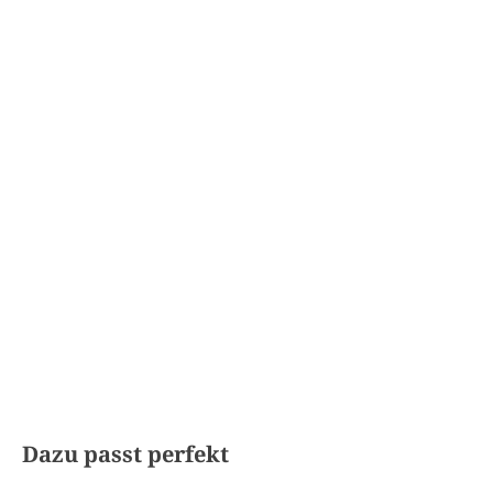
Produktgalerie überspringen
Dazu passt perfekt