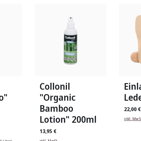
In viele
Collonil
Ein
o"
"Organic
Led
Bamboo
22,00 €
Lotion" 200ml
inkl. MwS
13,95 €
inkl. MwSt.