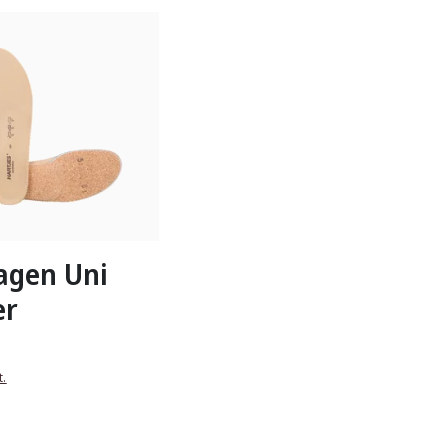
n Größen verfügbar
lagen Uni
er
t.