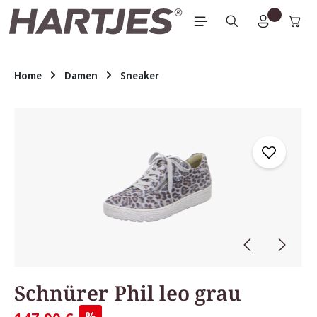
Zum Hauptinhalt springen
Home
Damen
Sneaker
Bildergalerie überspringen
Schnürer Phil leo grau
%