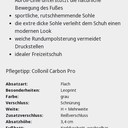
Abroll-Linie unterstützt die natürliche
Bewegung des Fußes
sportliche, rutschhemmende Sohle
die extre dicke Sohle verleiht dem Schuh einen
modernen Look
weiche Rundumpolsterung vermeidet
Druckstellen
idealer Freizeitschuh
Pflegetipp: Collonil Carbon Pro
Absatzart:
Flach
Besonderheiten:
Leoprint
Farbe:
grau
Verschluss:
Schnürung
Weite:
H = Mehrweite
Zusatzverschluss:
Reißverschluss
Absatzhöhe:
3,4 cm
Fußbett:
Korkfussbett, wechselbar