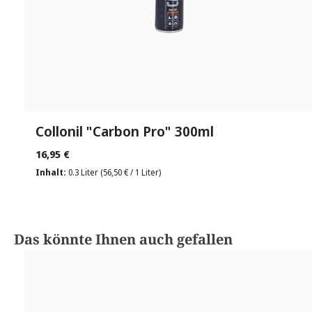
Collonil "Carbon Pro" 300ml
16,95 €
Inhalt:
0.3 Liter
(56,50 € / 1 Liter)
Produktgalerie überspringen
Das könnte Ihnen auch gefallen